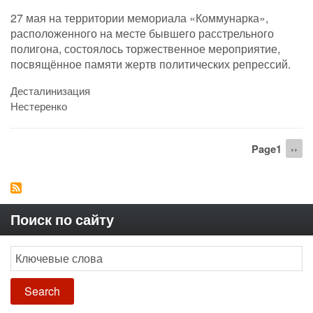
27 мая на территории мемориала «Коммунарка»,
расположенного на месте бывшего расстрельного
полигона, состоялось торжественное мероприятие,
посвящённое памяти жертв политических репрессий.
Десталинизация
Нестеренко
Нумерация
Page1
Сле
››
страниц
стра
Поиск по сайту
Search