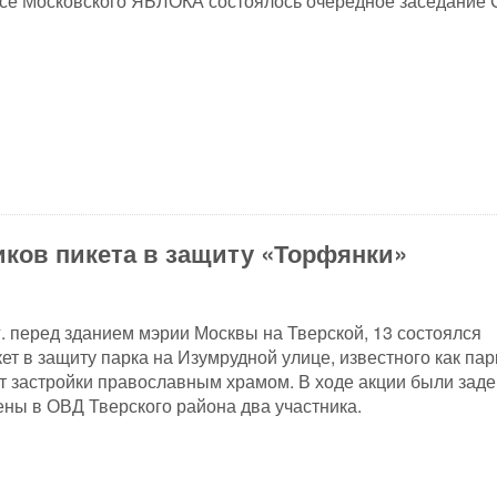
се Московского ЯБЛОКА состоялось очередное заседание 
иков пикета в защиту «Торфянки»
г. перед зданием мэрии Москвы на Тверской, 13 состоялся
ет в защиту парка на Изумрудной улице, известного как пар
т застройки православным храмом. В ходе акции были зад
ны в ОВД Тверского района два участника.