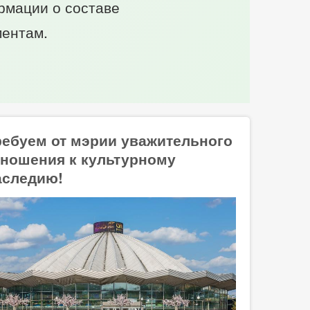
рмации о составе
ментам.
ребуем от мэрии уважительного
тношения к культурному
аследию!