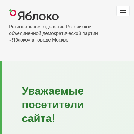
Перейти
к
Togg
основному
navig
содержанию
Региональное отделение Российской
объединенной демократической партии
«Яблоко» в городе Москве
Уважаемые
посетители
сайта!