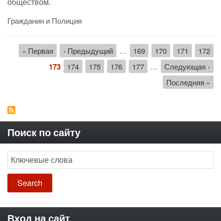
обществом.
Гражданин и Полиция
Нумерация
Первая
« Первая
←
‹ Предыдущий
…
Страница
169
Страница
170
Страница
171
Стран
172
страниц
страница
Текущая
173
Страница
174
Страница
175
Страница
176
Страница
177
…
Следующая
Следующая ›
страница
страница
Последняя
Последняя »
страница
Поиск по сайту
Search
Вход на сайт