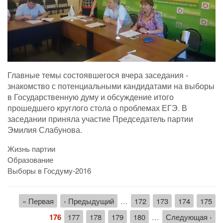
Главные темы состоявшегося вчера заседания -
знакомство с потенциальными кандидатами на выборы
в Государственную думу и обсуждение итого
прошедшего круглого стола о проблемах ЕГЭ. В
заседании приняла участие Председатель партии
Эмилия Слабунова.
Жизнь партии
Образование
Выборы в Госдуму-2016
Нумерация
Первая
« Первая
←
‹ Предыдущий
…
Страница
172
Страница
173
Страница
174
Стран
175
страниц
страница
Текущая
176
Страница
177
Страница
178
Страница
179
Страница
180
…
Следующая
Следующая ›