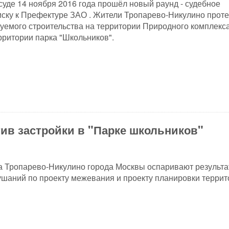
суде 14 ноября 2016 года прошёл новый раунд - судебное
иску к Префектуре ЗАО . Жители Тропарево-Никулино прот
уемого строительства на территории Природного комплекса
ритории парка "Школьников".
тив застройки в "Парке школьников"
а Тропарево-Никулино города Москвы оспаривают результ
шаний по проекту межевания и проекту планировки террит