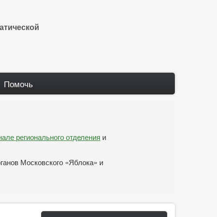
атической
Помочь
анале регионального отделения
и
рганов Московского «Яблока» и