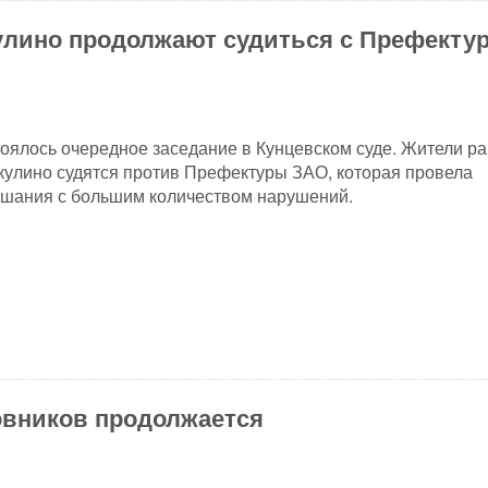
улино продолжают судиться с Префекту
тоялось очередное заседание в Кунцевском суде. Жители р
улино судятся против Префектуры ЗАО, которая провела
ушания с большим количеством нарушений.
овников продолжается