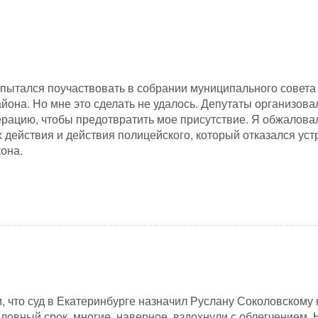
опытался поучаствовать в собрании муниципального совета
йона. Но мне это сделать не удалось. Депутаты организова
рацию, чтобы предотвратить мое присутствие. Я обжалова
х действия и действия полицейского, который отказался уст
она.
, что суд в Екатеринбурге назначил Руслану Соколовскому 
словный срок, многие, наверное, вздохнули с облегчением. 