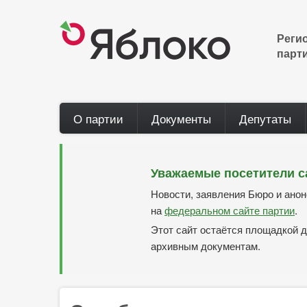
Перейти
к
основному
Реги
содержанию
парт
Main
О партии
Документы
Депутаты
navigation
Уважаемые посетители с
Новости, заявления Бюро и ано
на
федеральном сайте партии
.
Этот сайт остаётся площадкой д
архивным документам.