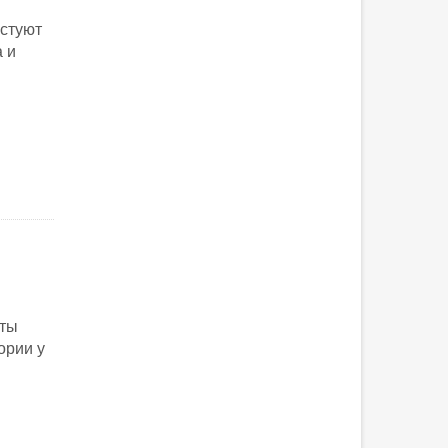
естуют
 и
аты
ории у