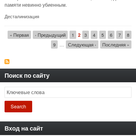
памяти невинно убиенным.
Десталинизация
Нумерация
Первая
« Первая
←
‹ Предыдущий
Страница
1
Текущая
2
Страница
3
Страница
4
Страница
5
Страница
6
Страни
7
Стр
8
страниц
страница
страница
Страница
9
…
Следующая
Следующая ›
Последняя
Последняя »
страница
страница
Поиск по сайту
Search
Вход на сайт