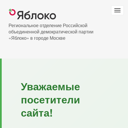
Перейти
к
Togg
основному
navig
содержанию
Региональное отделение Российской
объединенной демократической партии
«Яблоко» в городе Москве
Уважаемые
посетители
сайта!