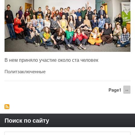
В нем приняло участие около ста человек
Политзаключенные
Нумерация
Page1
Сле
››
страниц
стра
Поиск по сайту
Search