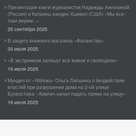
Презентация книги журналисток Надежды Ажгихиной
(Россия) и Катрины ванден Хьювел (США) «Мы все-
таки верим...»
25 сентября 2025
В защиту книжного магазина «Фаланстер»
30 июля 2025
«В экстремизм запишут все живое и свободное»
16 июля 2025
Мундеп от «Яблока» Ольга Лапшина о бездействии
властей при разрушении дома на 2-ой улице
Бухвостова: «Кирпич начал падать прямо на улицу»
16 июля 2025