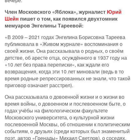
вечере.
Член Московского «Яблока», журналист
Юрий
Шейн
пишет о том, как появился двухтомник
мемуаров Энгелины Тареевой:
«В 2009 – 2021 годах Энгелина Борисовна Тареева
публиковала в «Живом журнале» воспоминания о
своей жизни. Она рассказывала о родных, о своём
детстве, об аресте отца, осуждённого в 1937 году на
«10 лет без права переписки», как ждали его
возвращения, когда эти 10 лет миновали (ведь в то
время родные репрессированных не знали, что такой
приговор означает расстрел).
Она рассказывала о довоенной жизни и о жизни во
время войны, о довоенном и послевоенном быте, о
годах учёбы на филологическом факультете
Московского университета, о культурной жизни
послевоенной Москвы, об отношении к политическим
событиям, о друзьях (среди которых был знаменитый
поэт, автор «Гренады» Михаил Светлов), о соседях,