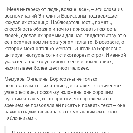
«Меня интересуют люди, всякие, все», – эти слова из
воспоминаний Энгелины Борисовны подтверждает
каждая их страница. Наблюдательность, память,
способность образно и точно нарисовать портреты
людей, сделав их зримыми для нас, свидетельствуют о
её несомненном литературном таланте. В возрасте, о
котором можно только мечтать, Энгелина Борисовна
цитирует наизусть сотни стихотворных строк. Именной
указатель тех, кто упомянут в её воспоминаниях,
насчитывает более шестисот человек.
Мемуары Энгелины Борисовны не только
познавательны – их чтение доставляет эстетическое
удовольствие, поскольку изложены они хорошим
русским языком, и это при том, что проблемы со
зрением не позволяли ей писать и править текст – она
начисто надиктовывала его помогавшим ей в этом
«яблочникам».
Читая эти мемуары, я думал о том, как