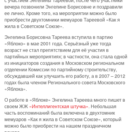
с участием Энгелины Тареевой, после чего участники
вечера позвонили Энгелине Борисовне и поздравили
ее лично. Кроме того, на мероприятии можно было
приобрести двухтомники мемуаров Тареевой «Как я
жила в Советском Союзе».
Энгелина Борисовна Тареева вступила в партию
«Яблоко» в мае 2001 года. Серьёзный уже тогда
возраст не стал препятствием для её участия в
партийных мероприятиях; в частности, она стала одной
из инициаторов создания в Московском региональном
отделении Комиссии по партийному строительству,
обсуждавшей как улучшить его работу, а в 2007 – 2012
годах была членом Регионального совета Московского
«Яблока».
О работе в «Яблоке» Энгелина Тареева много пишет в
своем ЖЖ
«Интеллигентская штучка»
. Небольшая
часть воспоминаний была включена в двухтомник
мемуаров «Как я жила в Советском Союзе», который
можно было приобрести на нашем праздничном