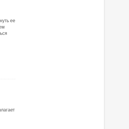
нуть ее
дем
ться
злагает