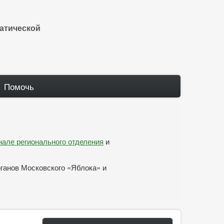
атической
Помочь
анале регионального отделения
и
рганов Московского «Яблока» и