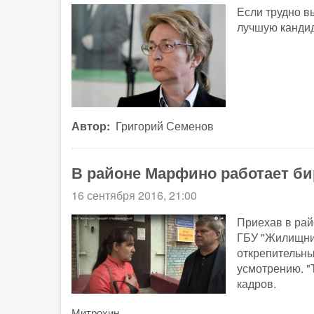
Если трудно в
лучшую кандид
Автор
Григорий Семенов
В районе Марфино работает б
16 сентября 2016, 21:00
Приехав в ра
ГБУ "Жилищник
открепительны
усмотрению. "
кадров.
Митрохин