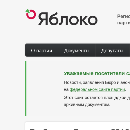
Перейти
к
основному
Реги
содержанию
парт
Main
О партии
Документы
Депутаты
navigation
Уважаемые посетители с
Новости, заявления Бюро и ано
на
федеральном сайте партии
.
Этот сайт остаётся площадкой д
архивным документам.