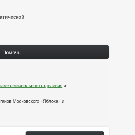
атической
Помочь
анале регионального отделения
и
рганов Московского «Яблока» и