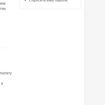
ием
гии
 палату
 а