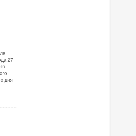
еля
ода 27
го
ого
го дня