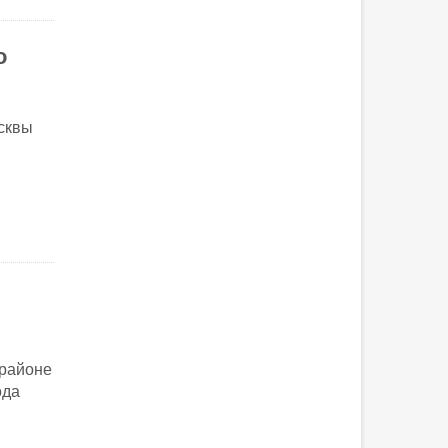
о
осквы
 районе
ода