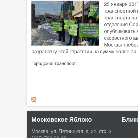
25 января 201
транспортной 
транспорта на
отделения Сер
опубликовать 
скоростного а
Москвы требов
разработку этой стратегии на сумму более 74 
Городской транспорт
Нумерация
страниц
Московское Яблоко
Ближ
Москва, ул. Пятницкая, д. 31, стр. 2
(495) 780-30-10.