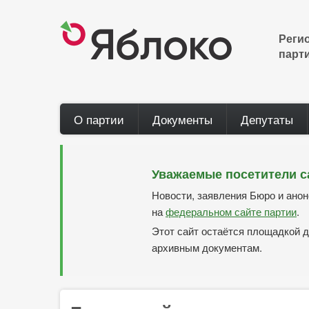
Перейти
к
основному
Реги
содержанию
парт
Main
О партии
Документы
Депутаты
navigation
Уважаемые посетители с
Новости, заявления Бюро и ано
на
федеральном сайте партии
.
Этот сайт остаётся площадкой д
архивным документам.