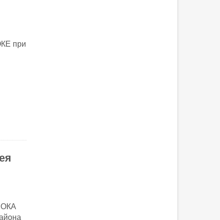
ОКЕ при
ея
ЛОКА
района