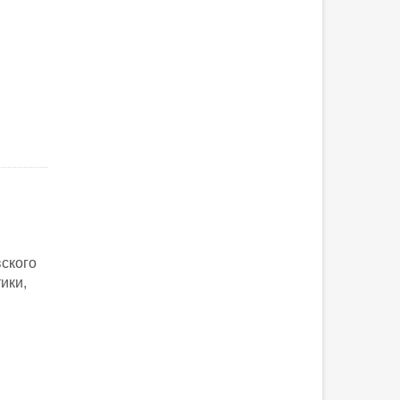
ского
ики,