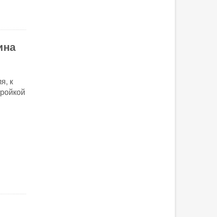
ина
я, к
тройкой