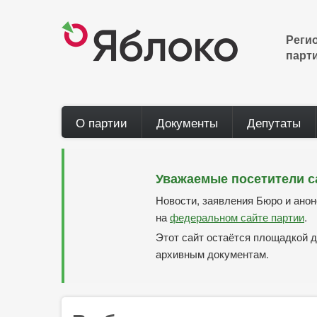
Перейти
к
основному
Реги
содержанию
парт
Main
О партии
Документы
Депутаты
navigation
Уважаемые посетители с
Новости, заявления Бюро и ано
на
федеральном сайте партии
.
Этот сайт остаётся площадкой д
архивным документам.