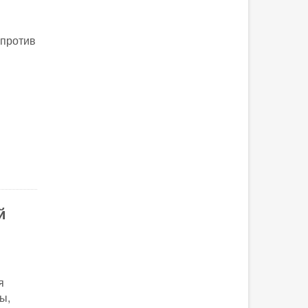
 против
й
я
ы,