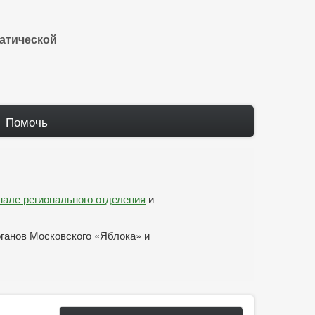
атической
Помочь
анале регионального отделения
и
рганов Московского «Яблока» и