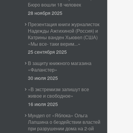
Бюро вошли 18 человек
28 ноября 2025
Презентация книги журналисток
Надежды Ажгихиной (Россия) и
Катрины ванден Хьювел (США)
«Мы все- таки верим...»
25 сентября 2025
В защиту книжного магазина
«Фаланстер»
30 июля 2025
«В экстремизм запишут все
живое и свободное»
16 июля 2025
Мундеп от «Яблока» Ольга
Лапшина о бездействии властей
при разрушении дома на 2-ой