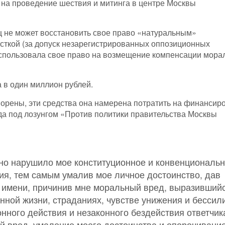
е на проведение шествия и митинга в центре Москвы
ц не может восстановить свое право «натуральным»
есткой (за допуск незарегистрированных оппозиционных
использовала свое право на возмещение компенсации мора
 в один миллион рублей.
творены, эти средства она намерена потратить на финансир
да под лозунгом «Против политики правительства Москвы
нно нарушило мое конституционное и конвенциональ
ия, тем самым умалив мое личное достоинство, дав
 имени, причинив мне моральный вред, выразившийс
ной жизни, страданиях, чувстве унижения и бессил
нного действия и незаконного бездействия ответчик
 вред, умаление моего достоинства и опорочивани