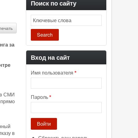
Поиск по сайту
Search
печать
нга за
Вход на сайт
нтре
Имя пользователя
 в СМИ
Пароль
 прямо
онный
казу в
Сбросить ваш пароль