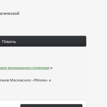
атической
Помочь
анале регионального отделения
и
рганов Московского «Яблока» и