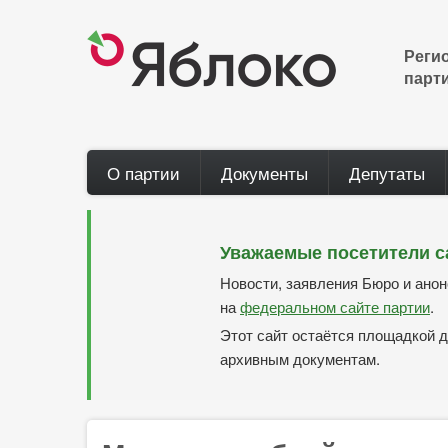
Перейти
к
основному
Реги
содержанию
парт
Main
О партии
Документы
Депутаты
navigation
Уважаемые посетители с
Новости, заявления Бюро и ано
на
федеральном сайте партии
.
Этот сайт остаётся площадкой д
архивным документам.