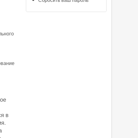
льного
ование
ное
я в
ия.
а
е