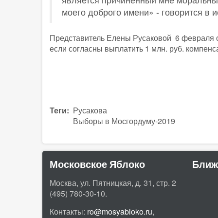
моего доброго имени» - говорится в 
Представитель Елены Русаковой 6 февраля о
если согласны выплатить 1 млн. руб. компенс
Теги
Русакова
Выборы в Мосгордуму-2019
Московское Яблоко
Ближ
Москва, ул. Пятницкая, д. 31, стр. 2
(495) 780-30-10.
Контакты:
ro@mosyabloko.ru
,