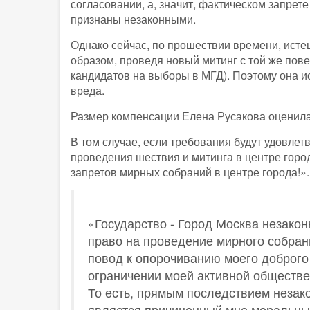
согласовании, а, значит, фактическом запрет
признаны незаконными.
Однако сейчас, по прошествии времени, исте
образом, проведя новый митинг с той же пов
кандидатов на выборы в МГД). Поэтому она 
вреда.
Размер компенсации Елена Русакова оценила
В том случае, если требования будут удовле
проведения шествия и митинга в центре горо
запретов мирных собраний в центре города!».
«Государство - Город Москва незако
право на проведение мирного собран
повод к опорочиванию моего доброго
ограничении моей активной обществен
То есть, прямым последствием незако
является причиненный мне моральный