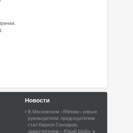
ирении,
д.
Новости
В Московском «Яблоке» новые
руководители: председателем
стал Кирилл Гончаров,
заместителем – Юрий Шейн, в