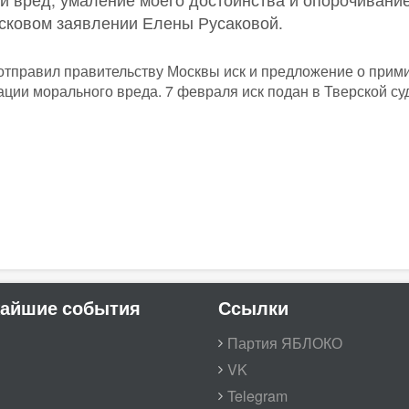
исковом заявлении Елены Русаковой.
тправил правительству Москвы иск и предложение о прим
ации морального вреда. 7 февраля иск подан в Тверской су
айшие события
Ссылки
Партия ЯБЛОКО
VK
Telegram