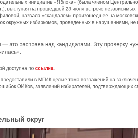
нодательных инициатив «Яблока» (была членом Центральн
гг.), выступая на прошедшей 23 июля встрече независимых
филовой, назвала «скандалом» произошедшее на московск
рок окружных избиркомов, проведенных в нарушениями, не 
й — это расправа над кандидатами. Эту проверку ну
чилась».
ой доступна по
ссылке.
 предоставили в МГИК целые тома возражений на заключе
ошибок ОИКов, заявлений избирателей, подтверждающих с
тельный округ