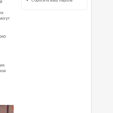
ой
их
могут
жно
ния
вои