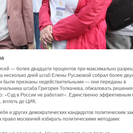
ва
исей — более двадцати процентов при максимально разре
 за несколько дней штаб Елены Русаковой собрал более дву
иси были признаны недействительными — они переданы в
ачальника штаба Григория Толкачева, обжаловать решения
о: «Суд в России не работает». Единственно эффективным
 вплоть до ЦИК.
себя и других демократических кандидатов политическим за
за право москвичей избирать политическими методами: