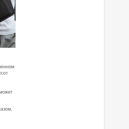
шенном
хсот
 может
казом,