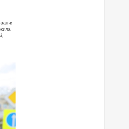
ования
ожила
й,