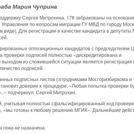
таба Мария Чуприна
поддержку Сергея Митрохина. 178 забракованы на основан
 Управления по вопросам миграции ГУ МВД по городу Моск
 виде). Для регистрации в качестве кандидата в депутаты
сей.
трированных оппозиционных кандидатов с председателем 
а проверки подписей полностью «дискредитирована и
 выходом из сложившейся ситуации является регистрация 
личество подписей.
ванных подписных листов сотрудниками Мосгоризбиркома и
тановит доверие к процедуре. «Любая попытка проверки б
о», – подчеркнул Сергей Митрохин.
й,
у
читывая полностью сфальсифицированный ход проверк
и,
«
мы готовы к любому решению МГИК
»
. Дальнейшие дейс
 пока не назначена.