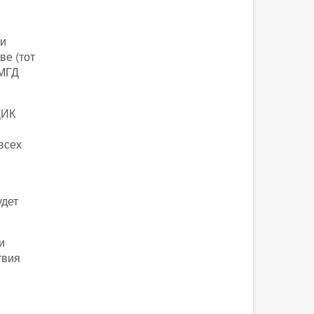
ии
ве (тот
 МГД
ЦИК
всех
удет
и
твия