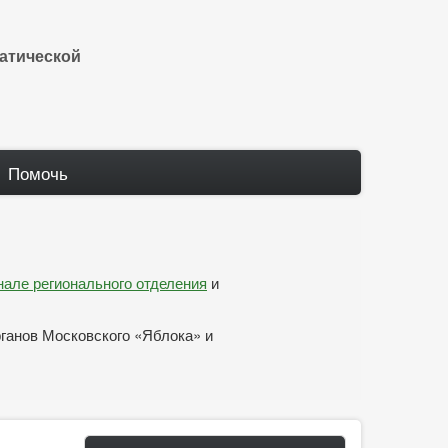
атической
Помочь
анале регионального отделения
и
рганов Московского «Яблока» и