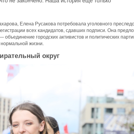
ичто не закончено. Наша история еще только
Сахарова, Елена Русакова потребовала уголовного преслед
егистрации всех кандидатов, сдавших подписи. Она предл
 объединение городских активистов и политических парти
т нормальной жизни.
бирательный округ