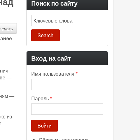
над
Поиск по сайту
Search
печать
ранее
Вход на сайт
ения
Имя пользователя
кве —
риям —
Пароль
же из-
я
Сбросить ваш пароль