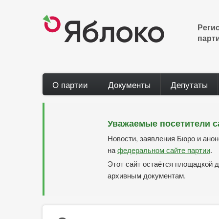
Перейти
к
основному
Реги
содержанию
парт
Main
О партии
Документы
Депутаты
navigation
Уважаемые посетители с
Новости, заявления Бюро и ано
на
федеральном сайте партии
.
Этот сайт остаётся площадкой д
архивным документам.