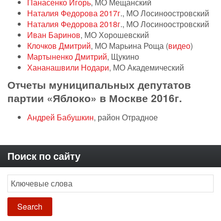
Панасенко Игорь
, МО Мещанский
Наталия Федорова 2017г
., МО Лосиноостровский
Наталия Федорова 2018г
., МО Лосиноостровский
Иван Баринов
, МО Хорошевский
Клочков Дмитрий
, МО Марьина Роща (
видео
)
Мартыненко Дмитрий
, Щукино
Хананашвили Нодари
, МО Академический
Отчеты муниципальных депутатов
партии «Яблоко» в Москве 2016г.
Андрей Бабушкин
, район Отрадное
Поиск по сайту
Search