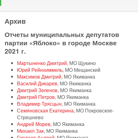
Архив
Отчеты муниципальных депутатов
партии «Яблоко» в городе Москве
2021 г.
Мартыненко Дмитрий
, МО Щукино
Юрий Рейнхиммель
, МО Мещанский
Максимов Дмитрий
, МО Якиманка
Василий Дикарев
, МО Якиманка
Дмитрий Зеленов
, МО Якиманка
Дмитрий Петров
, МО Якиманка
Владимир Трясцын
, МО Якиманка
Семяновская Екатерина
, МО Покровское-
Стрешнево
Андрей Морев
, МО Якиманка
Михаил Зак
, МО Якиманка
Гордеев Андрей
, МО Якиманка