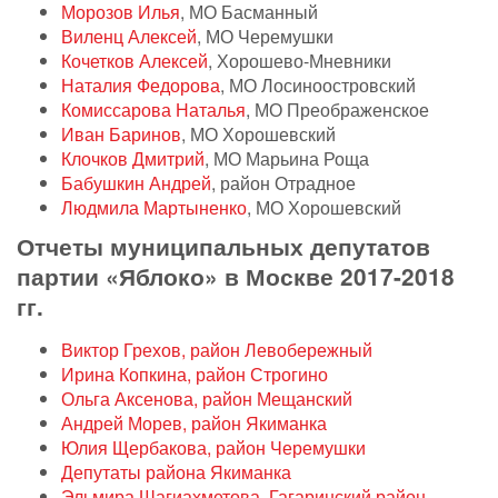
Морозов Илья
, МО Басманный
Виленц Алексей
, МО Черемушки
Кочетков Алексей
, Хорошево-Мневники
Наталия Федорова
, МО Лосиноостровский
Комиссарова Наталья
, МО Преображенское
Иван Баринов
, МО Хорошевский
Клочков Дмитрий
, МО Марьина Роща
Бабушкин Андрей
, район Отрадное
Людмила Мартыненко
, МО Хорошевский
Отчеты муниципальных депутатов
партии «Яблоко» в Москве 2017-2018
гг.
Виктор Грехов, район Левобережный
Ирина Копкина, район Строгино
Ольга Аксенова, район Мещанский
Андрей Морев, район Якиманка
Юлия Щербакова, район Черемушки
Депутаты района Якиманка
Эльмира Шагиахметова, Гагаринский район