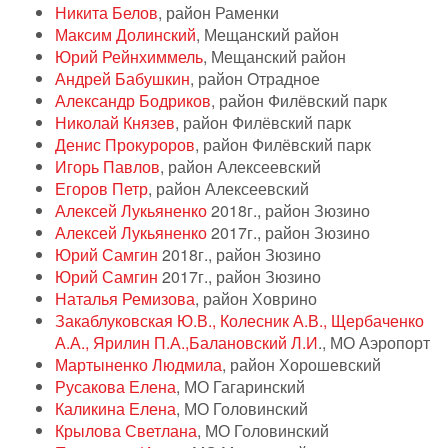
Никита Белов
, район Раменки
Максим Долинский
, Мещанский район
Юрий Рейнхиммель
, Мещанский район
Андрей Бабушкин
, район Отрадное
Александр Бодриков
, район Филёвский парк
Николай Князев
, район Филёвский парк
Денис Прокуроров
, район Филёвский парк
Игорь Павлов
, район Алексеевский
Егоров Петр
, район Алексеевский
Алексей Лукьяненко
2018г., район Зюзино
Алексей Лукьяненко
2017г., район Зюзино
Юрий Самгин
2018г., район Зюзино
Юрий Самгин
2017г., район Зюзино
Наталья Ремизова
, район Ховрино
Закаблуковская Ю.В., Колесник А.В., Щербаченко
А.А., Ярилин П.А.,Балановский Л.И
., МО Аэропорт
Мартыненко Людмила
, район Хорошевский
Русакова Елена
, МО Гагаринский
Каликина Елена
, МО Головинский
Крылова Светлана
, МО Головинский