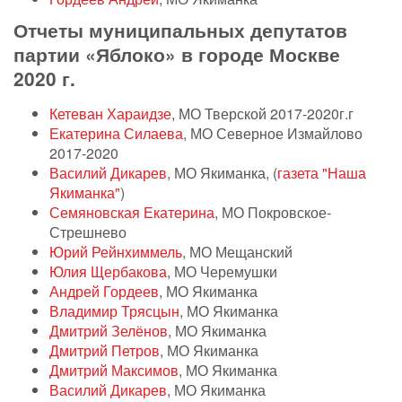
Отчеты муниципальных депутатов
партии «Яблоко» в городе Москве
2020 г.
Кетеван Хараидзе
, МО Тверской 2017-2020г.г
Екатерина Силаева
, МО Северное Измайлово
2017-2020
Василий Дикарев
, МО Якиманка, (
газета "Наша
Якиманка"
)
Семяновская Екатерина
, МО Покровское-
Стрешнево
Юрий Рейнхиммель
, МО Мещанский
Юлия Щербакова
, МО Черемушки
Андрей Гордеев
, МО Якиманка
Владимир Трясцын
, МО Якиманка
Дмитрий Зелёнов
, МО Якиманка
Дмитрий Петров
, МО Якиманка
Дмитрий Максимов
, МО Якиманка
Василий Дикарев
, МО Якиманка