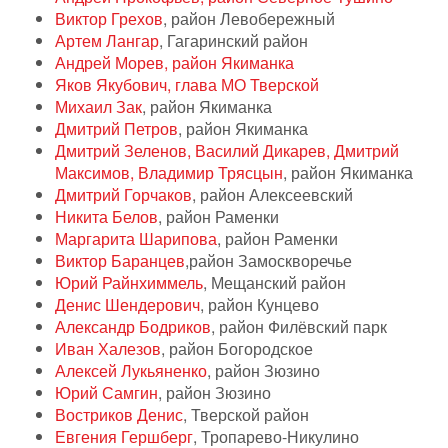
Виктор Грехов
, район Левобережный
Артем Лангар
, Гагаринский район
Андрей Морев, район Якиманка
Яков Якубович, глава МО Тверской
Михаил Зак
, район Якиманка
Дмитрий Петров
, район Якиманка
Дмитрий Зеленов, Василий Дикарев, Дмитрий
Максимов, Владимир Трясцын
, район Якиманка
Дмитрий Горчаков
, район Алексеевский
Никита Белов
, район Раменки
Маргарита Шарипова
, район Раменки
Виктор Баранцев
,район Замоскворечье
Юрий Райнхиммель
, Мещанский район
Денис Шендерович
, район Кунцево
Александр Бодриков
, район Филёвский парк
Иван Халезов
, район Богородское
Алексей Лукьяненко
, район Зюзино
Юрий Самгин
, район Зюзино
Востриков Денис
, Тверской район
Евгения Гершберг
, Тропарево-Никулино