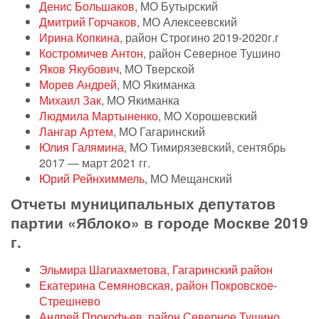
Денис Большаков
, МО Бутырский
Дмитрий Горчаков
, МО Алексеевский
Ирина Копкина
, район Строгино 2019-2020г.г
Костромичев Антон
, район Северное Тушино
Яков Якубович
, МО Тверской
Морев Андрей
, МО Якиманка
Михаил Зак
, МО Якиманка
Людмила
Мартыненко
, МО Хорошевский
Лангар Артем
, МО Гагаринский
Юлия Галямина
, МО Тимирязевский, сентябрь
2017 — март 2021 гг.
Юрий Рейнхиммель
, МО Мещанский
Отчеты муниципальных депутатов
партии «Яблоко» в городе Москве 2019
г.
Эльмира Шагиахметова
, Гагаринский район
Екатерина Семяновская, район Покровское-
Стрешнево
Андрей Прокофьев
, район Северное Тушино