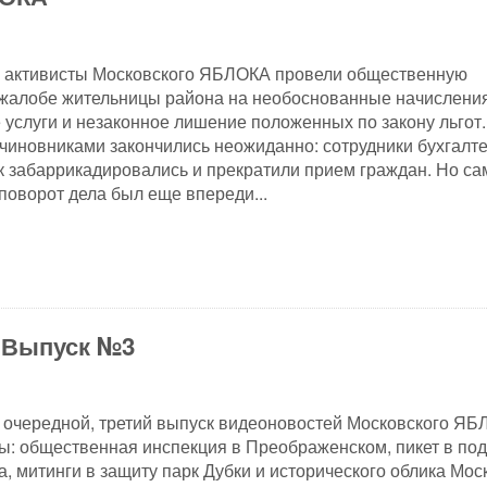
к активисты Московского ЯБЛОКА провели общественную
жалобе жительницы района на необоснованные начисления
услуги и незаконное лишение положенных по закону льгот.
чиновниками закончились неожиданно: сотрудники бухгалт
 забаррикадировались и прекратили прием граждан. Но с
оворот дела был еще впереди...
 Выпуск №3
очередной, третий выпуск видеоновостей Московского ЯБ
: общественная инспекция в Преображенском, пикет в по
а, митинги в защиту парк Дубки и исторического облика Мос