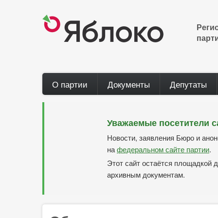
Перейти
к
основному
Реги
содержанию
парт
Main
О партии
Документы
Депутаты
navigation
Уважаемые посетители с
Новости, заявления Бюро и ано
на
федеральном сайте партии
.
Этот сайт остаётся площадкой д
архивным документам.