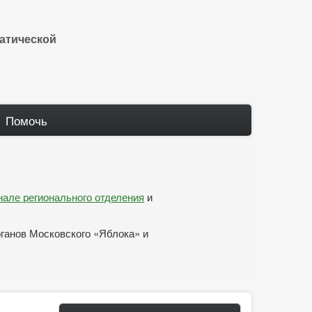
атической
Помочь
анале регионального отделения
и
рганов Московского «Яблока» и