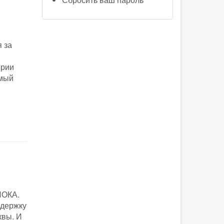
 за
ерии
амый
ЛОКА.
ддержку
квы. И