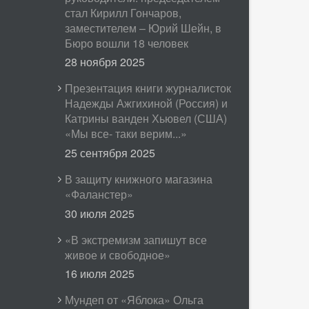
стал Кирилл Гончаров,
заместителем – Юрий Шейн, в
Бюро вошли 18 человек
28 ноября 2025
Презентация книги журналисток
Надежды Ажгихиной (Россия) и
Катрины ванден Хьювел (США)
«Мы все- таки верим...»
25 сентября 2025
В защиту книжного магазина
«Фаланстер»
30 июля 2025
«В экстремизм запишут все
живое и свободное»
16 июля 2025
Мундеп от «Яблока» Ольга