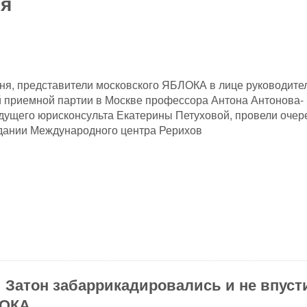
ия
юня, представители московского ЯБЛОКА в лице руководите
 приемной партии в Москве профессора Антона Антонова-
дущего юрисконсульта Екатерины Петуховой, провели оче
дании Международного центра Рерихов
 Затон забаррикадировались и не впуст
ЛОКА