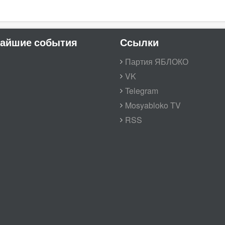
айшие события
Ссылки
Партия ЯБЛОКО
VK
Telegram
Mosyabloko TV
RSS