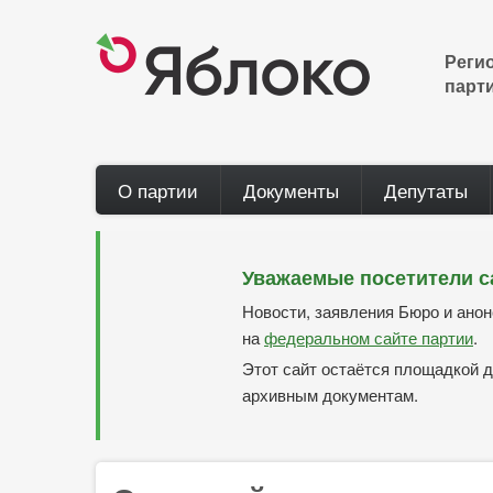
Перейти
к
основному
Реги
содержанию
парт
Main
О партии
Документы
Депутаты
navigation
Уважаемые посетители с
Новости, заявления Бюро и ано
на
федеральном сайте партии
.
Этот сайт остаётся площадкой д
архивным документам.