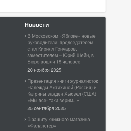
Новости
В Московском «Яблоке» новые
руководители: председателем
стал Кирилл Гончаров,
заместителем – Юрий Шейн, в
Бюро вошли 18 человек
28 ноября 2025
Презентация книги журналисток
Надежды Ажгихиной (Россия) и
Катрины ванден Хьювел (США)
«Мы все- таки верим...»
25 сентября 2025
В защиту книжного магазина
«Фаланстер»