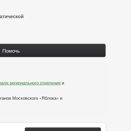
атической
Помочь
анале регионального отделения
и
рганов Московского «Яблока» и