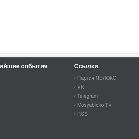
айшие события
Ссылки
Партия ЯБЛОКО
VK
Telegram
Mosyabloko TV
RSS