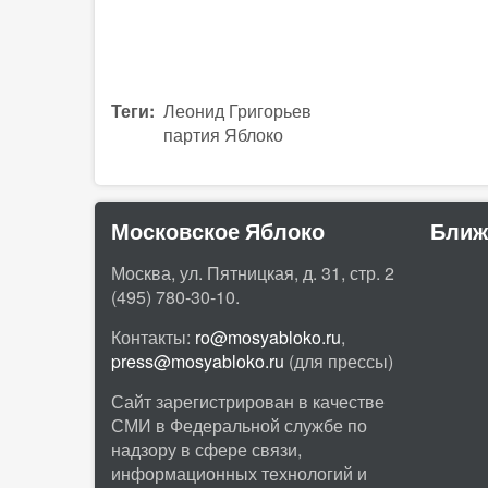
Теги
Леонид Григорьев
партия Яблоко
Московское Яблоко
Ближ
Москва, ул. Пятницкая, д. 31, стр. 2
(495) 780-30-10.
Контакты:
ro@mosyabloko.ru
,
press@mosyabloko.ru
(для прессы)
Сайт зарегистрирован в качестве
СМИ в Федеральной службе по
надзору в сфере связи,
информационных технологий и