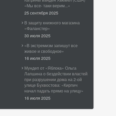
«Мы все- таки верим...»
25 сентября 2025
В защиту книжного магазина
«Фаланстер»
30 июля 2025
«В экстремизм запишут все
живое и свободное»
16 июля 2025
Мундеп от «Яблока» Ольга
Лапшина о бездействии властей
при разрушении дома на 2-ой
улице Бухвостова: «Кирпич
начал падать прямо на улицу»
16 июля 2025