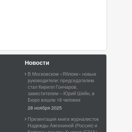
Новости
В Московском «Яблоке» новые
руководители: председателем
стал Кирилл Гончаров,
заместителем – Юрий Шейн, в
Бюро вошли 18 человек
28 ноября 2025
Презентация книги журналисток
Надежды Ажгихиной (Россия) и
Катрины ванден Хьювел (США)