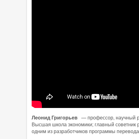
Леонид Григорьев
— профессор, научный ру
Высшая школа экономики; главный советник 
одним из разработчиков программы перевод