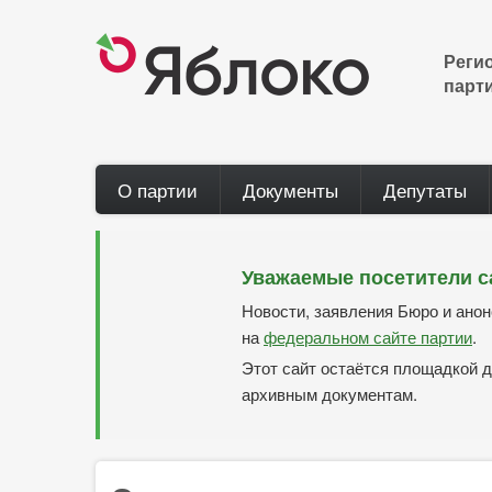
Перейти
к
основному
Реги
содержанию
парт
Main
О партии
Документы
Депутаты
navigation
Уважаемые посетители с
Новости, заявления Бюро и ано
на
федеральном сайте партии
.
Этот сайт остаётся площадкой д
архивным документам.