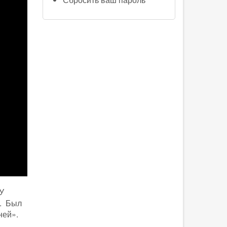
У
Ф. Был
ней».