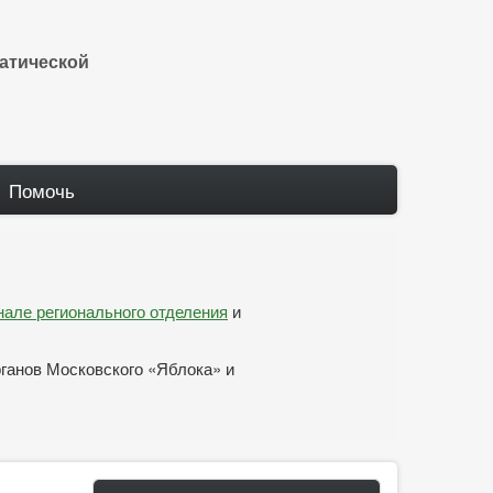
атической
Помочь
анале регионального отделения
и
рганов Московского «Яблока» и