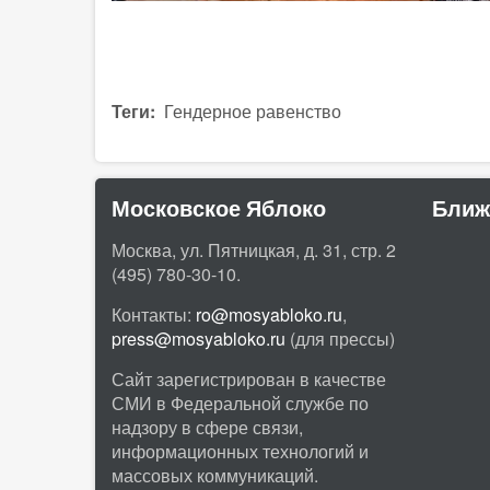
Теги
Гендерное равенство
Московское Яблоко
Ближ
Москва, ул. Пятницкая, д. 31, стр. 2
(495) 780-30-10.
Контакты:
ro@mosyabloko.ru
,
press@mosyabloko.ru
(для прессы)
Сайт зарегистрирован в качестве
СМИ в Федеральной службе по
надзору в сфере связи,
информационных технологий и
массовых коммуникаций.