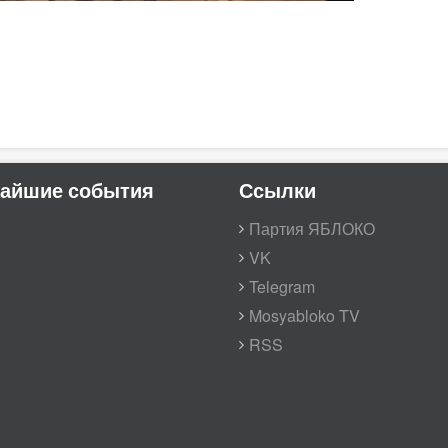
айшие события
Ссылки
Партия ЯБЛОКО
VK
Telegram
Mosyabloko TV
RSS