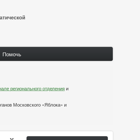
атической
Помочь
анале регионального отделения
и
рганов Московского «Яблока» и