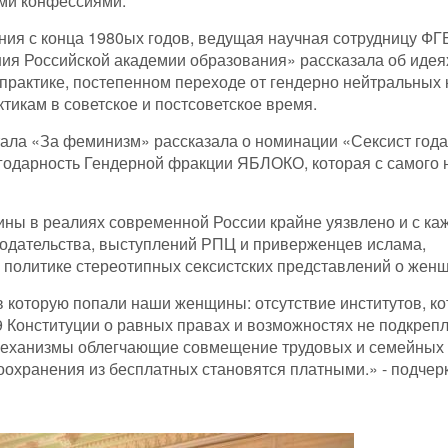
ми конфессиями.
ния с конца 1980ых годов, ведущая научная сотрудницу Ф
ания Российской академии образования» рассказала об идея
 практике, постепенном переходе от гендерно нейтральных 
икам в советское и постсоветское время.
тала «За феминизм» рассказала о номинации «Сексист года
агодарность Гендерной фракции ЯБЛОКО, которая с самого 
ины в реалиях современной России крайне уязвлено и с к
онодательства, выступлений РПЦ и приверженцев ислама,
 политике стереотипных сексистских представлений о женщ
 которую попали наши женщины: отсутствие институтов, к
9 Конституции о равных правах и возможностях не подкреп
 механизмы облегчающие совмещение трудовых и семейных
оохранения из бесплатных становятся платными.» - подчер