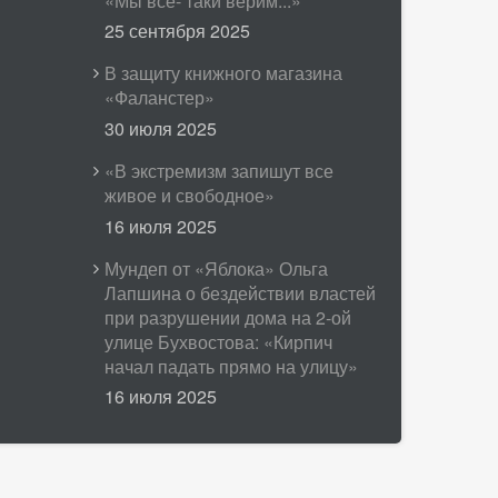
«Мы все- таки верим...»
25 сентября 2025
В защиту книжного магазина
«Фаланстер»
30 июля 2025
«В экстремизм запишут все
живое и свободное»
16 июля 2025
Мундеп от «Яблока» Ольга
Лапшина о бездействии властей
при разрушении дома на 2-ой
улице Бухвостова: «Кирпич
начал падать прямо на улицу»
16 июля 2025