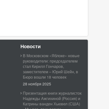
Новости
В Московском «Яблоке» новые
руководители: председателем
стал Кирилл Гончаров,
заместителем – Юрий Шейн, в
Бюро вошли 18 человек
28 ноября 2025
Презентация книги журналисток
Надежды Ажгихиной (Россия) и
Катрины ванден Хьювел (США)