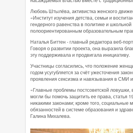
насаждаемых властью вместе с традиционны
Любовь Штылёва, активистка женского движе
«Институт изучения детства, семьи и воспит
гендерного равенства в политике и школьной
полоориентированным образовательным практ
Наталья Биттен - главный редактора веб-пор
Говоря о развитии проекта, она выразила бл
эту поддерживала и продвигала инициативу.
Участницы согласились, что положение женщ
годом усугубляется за счёт ужесточения зак
проявления сексизма и навязывания в СМИ и
«Главные проблемы постсоветской ловушки, в
могли бы помочь защитить ее права, статья 1
никакими законами; кроме того, социальные
обязанностей в системе образования и здрав
Галина Михалева.