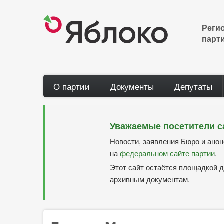
Перейти
к
основному
Реги
содержанию
парт
Main
О партии
Документы
Депутаты
navigation
Уважаемые посетители с
Новости, заявления Бюро и ано
на
федеральном сайте партии
.
Этот сайт остаётся площадкой д
архивным документам.