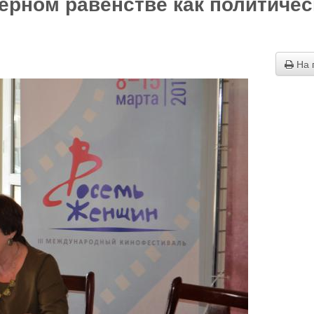
ерном равенстве как политичес
На 