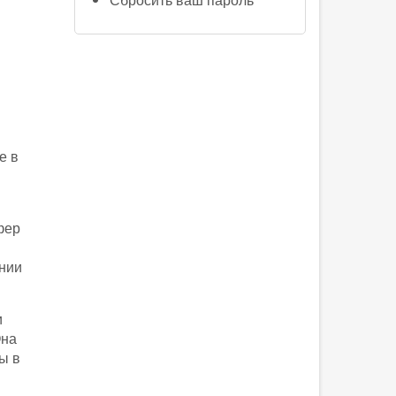
е в
фер
ении
и
Она
ы в