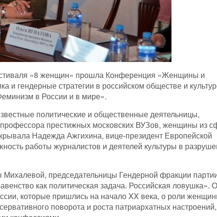
фестиваля «8 женщин» прошла Конференция «Женщины и
ка и гендерные стратегии в российском обществе и культур
Феминизм в России и в мире».
звестные политические и общественные деятельницы,
 профессора престижных московских ВУЗов, женщины из с
ткрывала Надежда Ажгихина, вице-президент Европейской
жность работы журналистов и деятелей культуры в разруш
ы Михалевой, председательницы Гендерной фракции парти
венство как политическая задача. Российская ловушка». 
оссии, которые пришлись на начало
XX
века, о роли женщин
нсервативного поворота и роста патриархатных настроений,