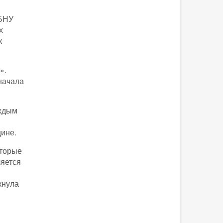
ГБНУ
х
к
».
начала
аждым
ине.
оторые
ляется
кнула