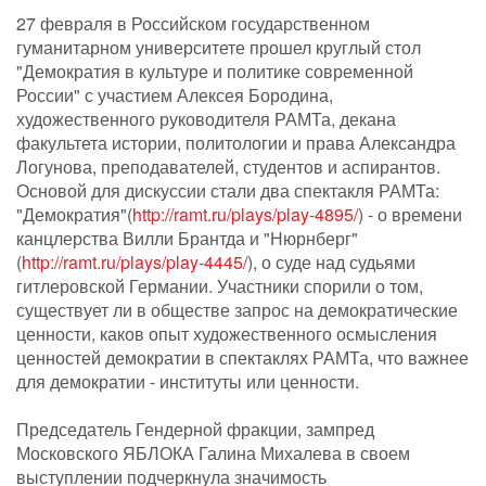
27 февраля в Российском государственном
гуманитарном университете прошел круглый стол
"Демократия в культуре и политике современной
России" с участием Алексея Бородина,
художественного руководителя РАМТа, декана
факультета истории, политологии и права Александра
Логунова, преподавателей, студентов и аспирантов.
Основой для дискуссии стали два спектакля РАМТа:
"Демократия"(
http://ramt.ru/plays/play-4895/
) - о времени
канцлерства Вилли Брантда и "Нюрнберг"
(
http://ramt.ru/plays/play-4445/
), о суде над судьями
гитлеровской Германии. Участники спорили о том,
существует ли в обществе запрос на демократические
ценности, каков опыт художественного осмысления
ценностей демократии в спектаклях РАМТа, что важнее
для демократии - институты или ценности.
Председатель Гендерной фракции, зампред
Московского ЯБЛОКА Галина Михалева в своем
выступлении подчеркнула значимость