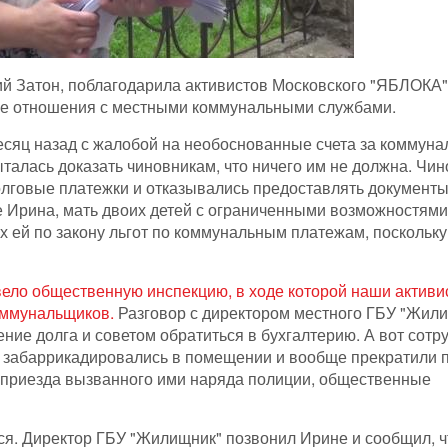
й Затон, поблагодарила активистов Московского "ЯБЛОКА"
ые отношения с местными коммунальными службами.
сяц назад с жалобой на необоснованные счета за коммун
талась доказать чиновникам, что ничего им не должна. Чи
лговые платежки и отказывались предоставлять документы
е Ирина, мать двоих детей с ограниченными возможностями
 ей по закону льгот по коммунальным платежам, поскольку
ело общественную инспекцию, в ходе которой наши активи
оммунальщиков.
Разговор с директором местного ГБУ "Жил
ние долга и советом обратиться в бухгалтерию. А вот сотр
ни забаррикадировались в помещении и вообще прекратили 
и приезда вызванного ими наряда полиции, общественные
ься. Директор ГБУ "Жилищник" позвонил Ирине и сообщил, ч