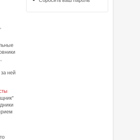
,
альные
новники
,
 за ней
сты
ищник"
удники
прием
то