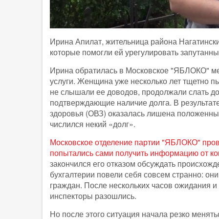
Ирина Апилат, жительница района Нагатински
которые помогли ей урегулировать запутанн
Ирина обратилась в Московское "ЯБЛОКО" ме
услуги. Женщина уже несколько лет тщетно пы
не слышали ее доводов, продолжали слать до
подтверждающие наличие долга. В результат
здоровья (ОВЗ) оказалась лишена положенных
числился некий «долг».
Московское отделение партии "ЯБЛОКО" пров
попытались сами получить информацию от к
закончился его отказом обсуждать происхожде
бухгалтерии повели себя совсем странно: о
граждан. После нескольких часов ожидания 
инспекторы разошлись.
Но после этого ситуация начала резко менят