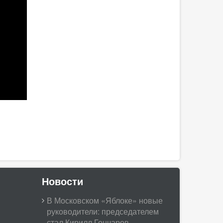
Новости
В Московском «Яблоке» новые
руководители: председателем
стал Кирилл Гончаров,