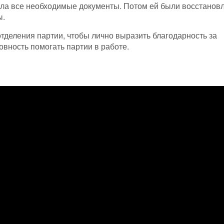
чила все необходимые документы. Потом ей были восстанов
ы.
тделения партии, чтобы лично выразить благодарность за
овность помогать партии в работе.