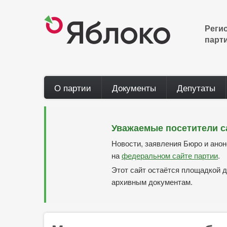
Перейти
к
основному
Реги
содержанию
парт
Main
О партии
Документы
Депутаты
navigation
Уважаемые посетители с
Новости, заявления Бюро и ано
на
федеральном сайте партии
.
Этот сайт остаётся площадкой д
архивным документам.