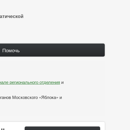
атической
Помочь
анале регионального отделения
и
рганов Московского «Яблока» и