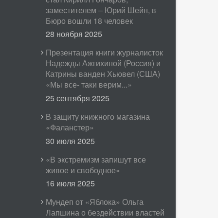
заместителем – Юрий Шейн, в
Бюро вошли 18 человек
28 ноября 2025
Презентация книги журналисток
Надежды Ажгихиной (Россия) и
Катрины ванден Хьювел (США)
«Мы все- таки верим...»
25 сентября 2025
В защиту книжного магазина
«Фаланстер»
30 июля 2025
«В экстремизм запишут все
живое и свободное»
16 июля 2025
Мундеп от «Яблока» Ольга
Лапшина о бездействии властей