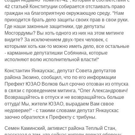
42 статьей Конституции собирается отстаивать право
граждан на благоприятную окружающую среду. "Нам
приходится брать дело защиты своих прав в свои руки.
Где наши законные защитники, где депутаты
Мосгордумы? Вы хоть одного из них на этом митинге
видите? За исключением двух-трех человек, с
которыми хоть как-то можно иметь дело, все остальные
- карманные депутатишки Собянина, которые
исполняют волю исполнительной власти!"
Константин Янкаускас, депутат Совета депутатов
района Зюзино, сообщил, что по его информации
Префект ЮЗАО Волков был срочно отозван из отпуска
в связи с проведением митинга. "Олег Александрович!
Возвращайтесь в отпуск и не возвращайтесь больше
оттуда! Мы, жители ЮЗАО, вырадаем Вам сввое
недоверие!" - с такими словами депутат Янкаускас
заочно обратился к Префекту с трибуны.
Семен Каминский, активист района Теплый Стан,
рассказал о том, что сейчас жители держат оборону