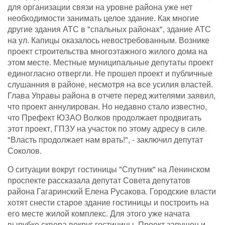
для организации связи на уровне района уже нет
необходимости занимать целое здание. Как многие
другие здания АТС в "спальных районах", здание АТС
на ул. Капицы оказалось невостребованным. Вознике
проект строительства многоэтажного жилого дома на
этом месте. Местные муниципальные депутаты проект
единогласно отвергли. Не прошел проект и публичные
слушанния в районе, несмотря на все усилия властей.
Глава Управы района в отчете перед жителями заявил,
что проект аннулирован. Но недавно стало известно,
что Префект ЮЗАО Волков продолжает продвигать
этот проект, ГПЗУ на участок по этому адресу в силе.
"Власть продолжает нам врать!", - заключил депутат
Соколов.
О ситуации вокруг гостиницы "Спутник" на Ленинском
проспекте рассказала депутат Совета депутатов
района Гагаринский Елена Русакова. Городские власти
хотят снести старое здание гостиницы и построить на
его месте жилой комплекс. Для этого уже начата
вырубке сквера вокруг гостиницы. Проект запущен и