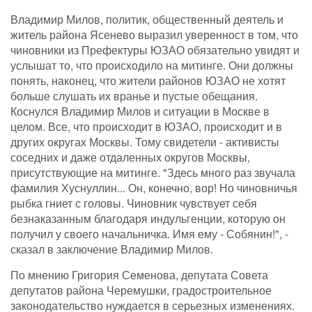
Владимир Милов, политик, общественный деятель и
житель района Ясенево выразил уверенност в том, что
чиновники из Префектуры ЮЗАО обязательно увидят и
услышат то, что происходило на митинге. Они должны
понять, наконец, что жители районов ЮЗАО не хотят
больше слушать их вранье и пустые обещания.
Коснулся Владимир Милов и ситуации в Москве в
целом. Все, что происходит в ЮЗАО, происходит и в
других округах Москвы. Тому свидетели - активисты
соседних и даже отдаленных округов Москвы,
присутствующие на митинге. "Здесь много раз звучала
фамилия Хуснуллин... Он, конечно, вор! Но чиновничья
рыбка гниет с головы. Чиновник чувствует себя
безнаказанным благодаря индульгенции, которую он
получил у своего начальничка. Имя ему - Собянин!", -
сказал в заключение Владимир Милов.
По мнению Григория Семенова, депутата Совета
депутатов района Черемушки, градостроительное
законодательство нуждается в серьезных изменениях.