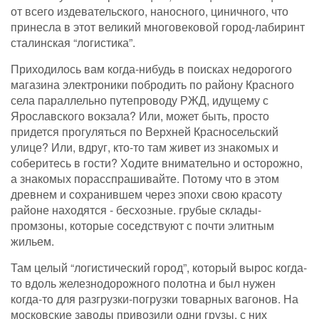
от всего издевательского, наносного, циничного, что
принесла в этот великий многовековой город-лабиринт
сталинская “логистика”.
Приходилось вам когда-нибудь в поисках недорогого
магазина электроники побродить по району Красного
села параллельно путепроводу РЖД, идущему с
Ярославского вокзала? Или, может быть, просто
придется прогуляться по Верхней Красносельский
улице? Или, вдруг, кто-то там живет из знакомых и
соберитесь в гости? Ходите внимательно и осторожно,
а знакомых порасспрашивайте. Потому что в этом
древнем и сохранившем через эпохи свою красоту
районе находятся - бесхозные. грубые склады-
промзоны, которые соседствуют с почти элитным
жильем.
Там целый “логистический город”, который вырос когда-
то вдоль железнодорожного полотна и был нужен
когда-то для разгрузки-погрузки товарных вагонов. На
московские заводы привозили одни грузы, с них